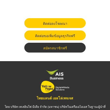
ติดต่อลงโฆษณา
ติดต่อขอเพิ่มข้อมูลธุรกิจฟรี
สมัครสมาชิกฟรี
ไทยแลนด์ เยลโล่เพจเจส
โดย บริษัท เทเลอินโฟ มีเดีย จำกัด (มหาชน) บริษัทในเครือเอไอเอส ในฐานะผู้นำที่