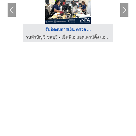
รับปิดงบการเงิน ตรวจ ...
วน
รับทำบัญชี ชลบุรี - เอ็นพีเอ แอคเคาน์ติ้ง แอนด์ โปรเฟสชั่นแนล