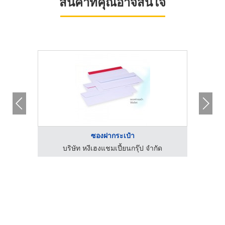
สินค้าที่คุณอาจสนใจ
ซองฝากระเป๋า
ด
บริษัท หงีเฮงแชมเปี้ยนกรุ๊ป จำกัด