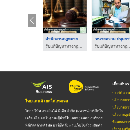
ปรึกษา บ้าน รถโดนยึด
สำนักงานกฎหมาย รีวิว ...
ทนายความ ปทุมธา
รับแก้ปัญหาทางกฎหมาย - สำนักงานกฎหมายสุฤทธิ์
รับแก้ปัญหาทางกฎหมาย - สำนักงานกฎหมายสุฤทธิ์
รับแก้ปัญหาทางกฎหมาย - สำนักง
เกี่ยวกับเ
ประวัติควา
นโยบายควา
ไทยแลนด์ เยลโล่เพจเจส
นโยบายควา
โดย บริษัท เทเลอินโฟ มีเดีย จำกัด (มหาชน) บริษัทใน
นโยบายคุกกี
เครือเอไอเอส ในฐานะผู้นำที่ไม่เคยหยุดพัฒนาบริการ
ข้อตกลงกา
ที่ดีที่สุดด้านดิจิทัล มาร์เก็ตติ้ง ผ่านเว็บไซต์รวมสินค้า
เสียงตอบรั