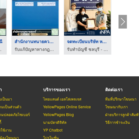
นี
สำนักงานทนายความ ปทุ ...
จดทะเบียนบริษัท หจก. ...
ทนายควา
านกฎหมายสุฤทธิ์
รับแก้ปัญหาทางกฎหมาย - สำนักงานกฎหมายสุฤทธิ์
รับทำบัญชี ชลบุรี - เอ็นพีเอ แอคเคาน์ติ้ง แอนด์ โปรเฟสชั่นแนล
รา
บริการของเรา
ติดต่อเรา
มเป็นมา
ไทยแลนด์ เยลโล่เพจเจส
ทีมที่ปรึกษาโฆษณา
มเป็นส่วนตัว
YellowPages Online Service
โฆษณากับเรา
มปลอดภัยไซเบอร์
YellowPages Blog
ฝ่ายบริการลูกค้าสัมพั
้
นามบัตรดิจิทัล
วิธีการชำระเงิน
รใช้งาน
YP Chatbot
บผู้ลงโฆษณา
โปรโมชั่น