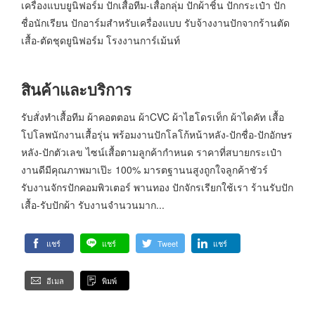
เครื่องแบบยูนิฟอร์ม ปักเสื้อทีม-เสื้อกลุ่ม ปักผ้าชิ้น ปักกระเป๋า ปัก
ชื่อนักเรียน ปักอาร์มสำหรับเครื่องแบบ รับจ้างงานปักจากร้านตัด
เสื้อ-ตัดชุดยูนิฟอร์ม โรงงานการ์เม้นท์
สินค้าและบริการ
รับสั่งทำเสื้อทีม ผ้าคอตตอน ผ้าCVC ผ้าไฮโดรเท็ก ผ้าไดคัท เสื้อ
โปโลพนักงานเสื้อรุ่น พร้อมงานปักโลโก้หน้าหลัง-ปักชื่อ-ปักอักษร
หลัง-ปักตัวเลข ไซน์เสื้อตามลูกค้ากำหนด ราคาที่สบายกระเป๋า
งานดีมีคุณภาพมาเป๊ะ 100% มารตฐานนสูงถูกใจลูกค้าชัวร์
รับงานจักรปักคอมพิวเตอร์ พานทอง ปักจักรเรียกใช้เรา ร้านรับปัก
เสื้อ-รับปักผ้า รับงานจำนวนมาก...
แชร์
แชร์
Tweet
แชร์
อีเมล
พิมพ์