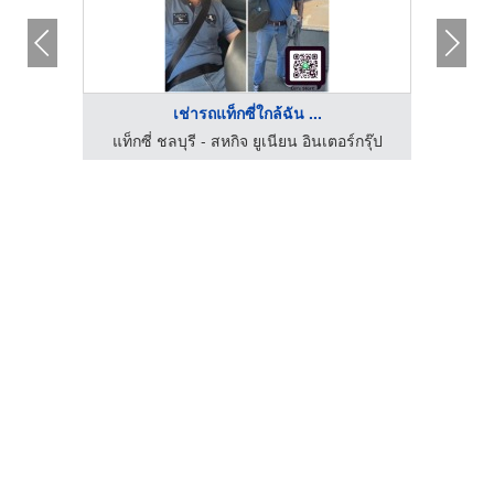
เช่ารถแท็กซี่ใกล้ฉัน ...
เหมาแท็กซี่ จองแท็กซี่ เรียกแท็กซี่ รถตู้ ไปต่างจังหวัด ไปทั่วไทย รับ-ส่งสนามบินทั่วประเทศ มีรถให้บริการตลอด 24 ชั่วโมง
แท็กซี่ ชลบุรี - สหกิจ ยูเนียน อินเตอร์กรุ๊ป