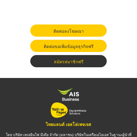
ติดต่อลงโฆษณา
ติดต่อขอเพิ่มข้อมูลธุรกิจฟรี
สมัครสมาชิกฟรี
ไทยแลนด์ เยลโล่เพจเจส
โดย บริษัท เทเลอินโฟ มีเดีย จำกัด (มหาชน) บริษัทในเครือเอไอเอส ในฐานะผู้นำที่