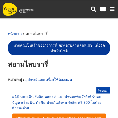
ข้าม
ไป
ยัง
เนื้อหา
หลัก
หน้าแรก
> สยามไลบรารี่
หากคุณเป็นเจ้าของกิจการนี้ ติดต่อรับส่วนลดพิเศษ! เพื่อจัด
ทำเว็บไซต์
สยามไลบรารี่
หมวดหมู่ :
อุปกรณ์และเครื่องใช้ห้องสมุด
โฆษณา
คลินิกหมอฟัน รังสิต คลอง 3 แนะนำหมอฟันรังสิต! รับจบ
ปัญหาเรื่องฟัน ทําฟัน ประกันสังคม รังสิต ฟรี 900 ไม่ต้อง
สำรองจ่าย
https://www.xn--12cf0dj2bgvb4b2aa7d4ab3rkg.com/