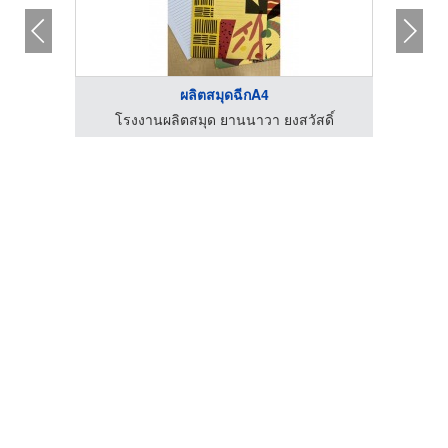
ผลิตสมุดฉีกA4
ดิ์
โรงงานผลิตสมุด ยานนาวา ยงสวัสดิ์
โร