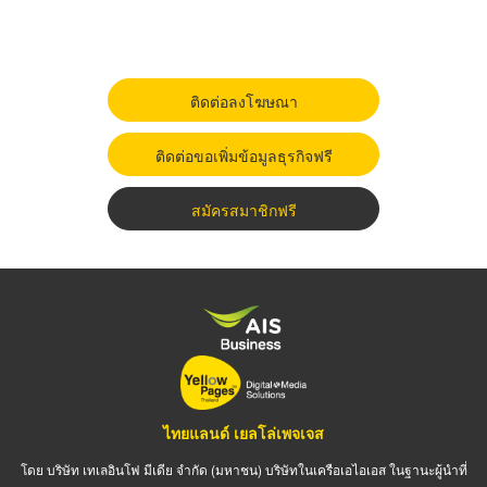
ติดต่อลงโฆษณา
ติดต่อขอเพิ่มข้อมูลธุรกิจฟรี
สมัครสมาชิกฟรี
ไทยแลนด์ เยลโล่เพจเจส
โดย บริษัท เทเลอินโฟ มีเดีย จำกัด (มหาชน) บริษัทในเครือเอไอเอส ในฐานะผู้นำที่