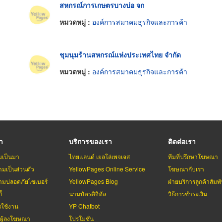
สหกรณ์การเกษตรบางบ่อ จก
หมวดหมู่ :
องค์การสมาคมธุรกิจและการค้า
ชุมนุมร้านสหกรณ์แห่งประเทศไทย จำกัด
หมวดหมู่ :
องค์การสมาคมธุรกิจและการค้า
รา
บริการของเรา
ติดต่อเรา
มเป็นมา
ไทยแลนด์ เยลโล่เพจเจส
ทีมที่ปรึกษาโฆษณา
มเป็นส่วนตัว
YellowPages Online Service
โฆษณากับเรา
มปลอดภัยไซเบอร์
YellowPages Blog
ฝ่ายบริการลูกค้าสัมพั
้
นามบัตรดิจิทัล
วิธีการชำระเงิน
รใช้งาน
YP Chatbot
บผู้ลงโฆษณา
โปรโมชั่น