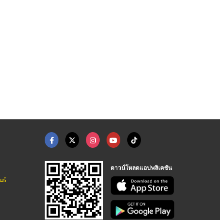
ดาวน์โหลดแอปพลิเคชัน
นธ์