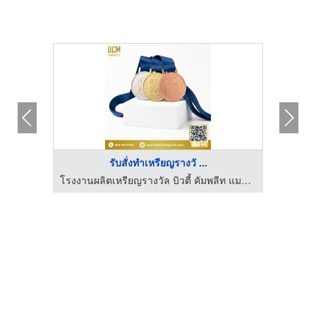
รับสั่งทำเหรียญรางวั ...
I GO
โรงงานผลิตเหรียญรางวัล บิวตี้ คัมพลีท แมนูแฟคเตอร์