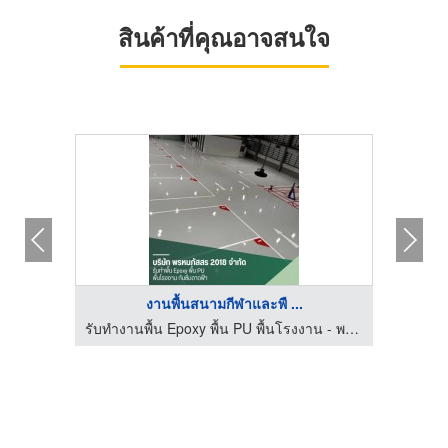
สินค้าที่คุณอาจสนใจ
งานพื้นสนามกีฬาและพื ...
รับตอกเสาเข็ม ขอนแก่น-สามเจริญชัย คอนสตรัคชั่น
รับทำงานพื้น Epoxy พื้น PU พื้นโรงงาน - พรหมภัสสร 2018