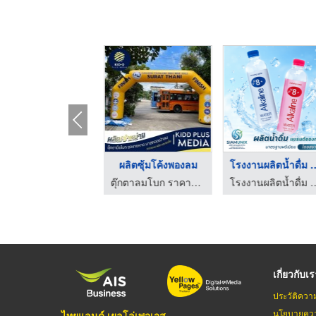
แผ่นยันต์แชกงหมิว
ผลิตซุ้มโค้งพองลม
โรงงานผลิตน้ำด
รับผลิตแผ่นยันต์ทอง
ตุ๊กตาลมโบก ราคาถูก - คิดดี พลัส มีเดีย
โรงงานผลิตน้ำดื่ม O
เกี่ยวกับเ
ประวัติควา
นโยบายควา
ไทยแลนด์ เยลโล่เพจเจส