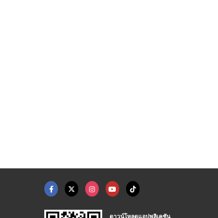
ันต์ดวง
โรงงานผลิตน้ำดื่ม ใก ...
รับผลิตกล่องลูกฟูกสก ...
่นยันต์ทอง
โรงงานผลิตน้ำดื่ม OEM - สยามยูนิค
โรงงานผลิตกล่องแพ็คเกจจิ้ง พระราม2 - CWP
ดาวน์โหลดแอปพลิเคชัน