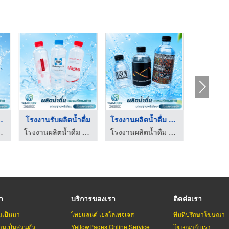
ื่ม รา ...
โรงงานรับผลิตน้ำดื่ม
โรงงานผลิตน้ำดื่ม ปท ...
แผ่นย
EM - สยามยูนิค
โรงงานผลิตน้ำดื่ม OEM - สยามยูนิค
โรงงานผลิตน้ำดื่ม OEM - สยามยูนิค
รับผลิตแผ
รา
บริการของเรา
ติดต่อเรา
มเป็นมา
ไทยแลนด์ เยลโล่เพจเจส
ทีมที่ปรึกษาโฆษณา
มเป็นส่วนตัว
YellowPages Online Service
โฆษณากับเรา