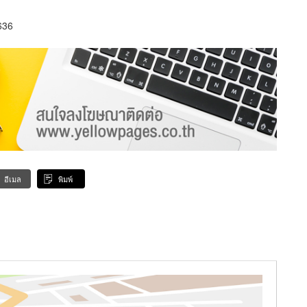
636
อีเมล
พิมพ์