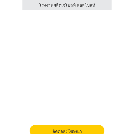
โรงงานผลิตเจโบลท์ แอลโบลท์
ติดต่อลงโฆษณา