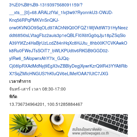
3%E0%B8%B9-1319397568091159/?
__xts__[0]=68.ARALzfYal_1lvj3w97RyonnkU3-OWJD-
Knq56RPqPMKVnSnQKJ-
orw0KVNGO9SqOLd97AChN9Q0OFQZ1WjVk8W731HyNeez
ddt685i0sLVtagFbz2auis3p1eQBLFI0X6tGg0qJju18pZSqSlo
A39Y9fZz4HaBjrUzLcdZ84nHqXc8HJJtu_8hb00K7CVKAwkO
k8Ru0FWeJTsSOiT7_bWLKPUdtiv6RKGB9GGD02-
yIRw6_5AlopwrxAhY7ix_GJQq-
Cj08IpRXAdMdNyj9EgX3vZBBIyDegjXywrKzrQ9lR43YYA8Rib
X7SqZMIcHNGUS7hKfuQV6eLlMefOAA7IUtC7JXG
เวลาทำการ
จันทร์-เสาร์ เวลา 08:30-17:00
พิกัด
13.736734964201, 100.51285884467