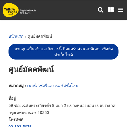
ข้าม
ไป
ยัง
เนื้อหา
หลัก
หน้าแรก
> ศูนย์มัคคพัฒน์
หากคุณเป็นเจ้าของกิจการนี้ ติดต่อรับส่วนลดพิเศษ! เพื่อจัด
ทำเว็บไซต์
ศูนย์มัคคพัฒน์
หมวดหมู่ :
เนอร์สเซอรี่และเนอร์สซิ่งโฮม
ที่อยู่
59 ซอยเฉลิมพระเกียรติ์ฯ 9 แยก 2 แขวงหนองบอน เขตประเวศ
กรุงเทพมหานคร 10250
โทรศัพท์
02-393-5076