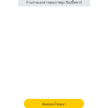
ตาร์
ร้านถ่ายเอกสารคุณภาพสูง ก๊อปปี้สตาร์
ร้า
ติดต่อลงโฆษณา