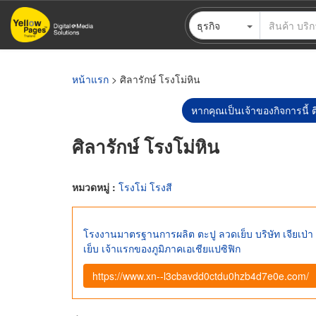
ข้าม
ธุรกิจ
ไป
ยัง
เนื้อหา
หลัก
หน้าแรก
> ศิลารักษ์ โรงโม่หิน
หากคุณเป็นเจ้าของกิจการนี้ ต
ศิลารักษ์ โรงโม่หิน
หมวดหมู่ :
โรงโม่ โรงสี
โรงงานมาตรฐานการผลิต ตะปู ลวดเย็บ บริษัท เจียเป่า
เย็บ เจ้าแรกของภูมิภาคเอเชียแปซิฟิก
https://www.xn--l3cbavdd0ctdu0hzb4d7e0e.com/