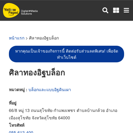
ข้าม
ไป
ยัง
เนื้อหา
หลัก
หน้าแรก
> ศิลาทองอิฐบล็อก
หากคุณเป็นเจ้าของกิจการนี้ ติดต่อรับส่วนลดพิเศษ! เพื่อจัด
ทำเว็บไซต์
ศิลาทองอิฐบล็อก
หมวดหมู่ :
บล็อกและแบบอิฐดินเผา
ที่อยู่
66/8 หมู่ 13 ถนนสุโขทัย-กำแพงเพชร ตำบลบ้านกล้วย อำเภอ
เมืองสุโขทัย จังหวัดสุโขทัย 64000
โทรศัพท์
055-612-400