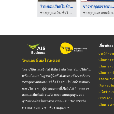
ร้านทํากุญแจรีโมทรถย ...
ร้านซ่อมเรือนไมล์รถย ...
ช่างทํากุญแจรถย
ช่างกุญแจ 24 ชั่วโมง ชลบุรี - คีย์ 24
ช่างกุญแจ 24 ชั่วโมง ชลบุรี - คีย์ 24
ช่างกุญแจรถยนต
เกี่ยวกับเ
ประวัติควา
นโยบายควา
ไทยแลนด์ เยลโล่เพจเจส
นโยบายควา
โดย บริษัท เทเลอินโฟ มีเดีย จำกัด (มหาชน) บริษัทใน
นโยบายคุกกี
เครือเอไอเอส ในฐานะผู้นำที่ไม่เคยหยุดพัฒนาบริการ
ข้อตกลงกา
ที่ดีที่สุดด้านดิจิทัล มาร์เก็ตติ้ง ผ่านเว็บไซต์รวมสินค้า
เสียงตอบรั
และบริการ จากผู้ประกอบการที่เชื่อถือได้ มีการตรวจ
เครือข่ายเย
สอบและยืนยันตัวตนจริง และครอบคลุมทุกหมวด
COVID-19
ธุรกิจมากที่สุดในประเทศ เราจะมอบบริการที่เหนือ
นโยบายจดท
ความคาดหมาย จากทีมงานคุณภาพ