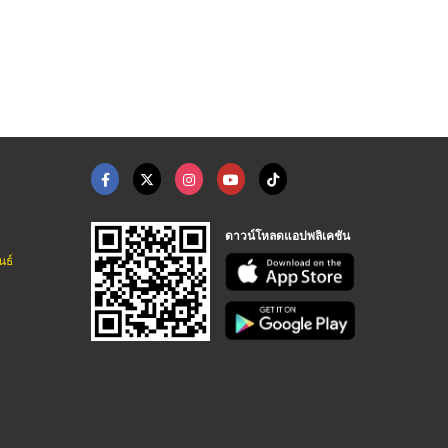
ช่างปลดล็อคกุญแจรถ ใ ...
ร้านทำกุญแจรีโมทรถย ...
รับซ่อมตู้เซฟ นนทบุร ...
ช่างกุญแจรถยนต์ กรุงเทพ - อ.วิทย์กุญแจ
ช่างกุญแจรถยนต์ กรุงเทพ - อ.วิทย์กุญแจ
รับซ่อมตู้เซฟ - วีเอสเค ตู้เซฟ
ดาวน์โหลดแอปพลิเคชัน
นธ์