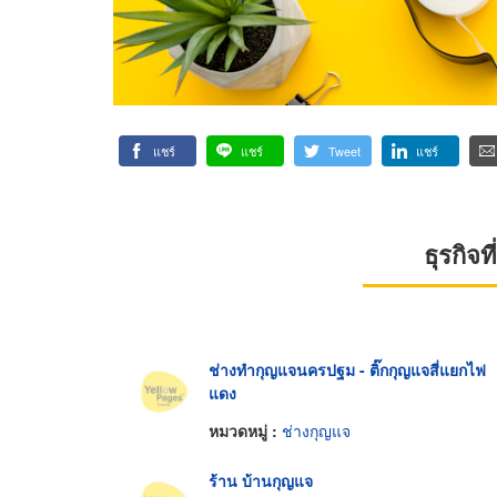
แชร์
แชร์
Tweet
แชร์
ธุรกิจ
ช่างทำกุญแจนครปฐม - ติ๊กกุญแจสี่แยกไฟ
แดง
หมวดหมู่ :
ช่างกุญแจ
ร้าน บ้านกุญแจ