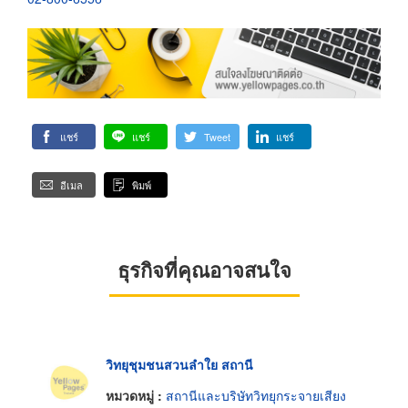
แชร์
แชร์
Tweet
แชร์
อีเมล
พิมพ์
ธุรกิจที่คุณอาจสนใจ
วิทยุชุมชนสวนลำใย สถานี
หมวดหมู่ :
สถานีและบริษัทวิทยุกระจายเสียง