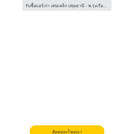
รับซื้อแอร์เก่า เศษเหล็ก ปทุมธานี - พ.รุ่งเรืองรีไซเคิล
รับซื้อแอร์เก่า เศษเหล็ก ปทุมธานี - พ.รุ่งเรืองรีไซเคิล
ติดต่อลงโฆษณา