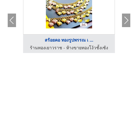
สร้อยคอ ทองรูปพรรณ เ ...
้งเซ้ง
ร้านทองเยาวราช - ห้างขายทองโง้วชั้งเซ้ง
ร้านท