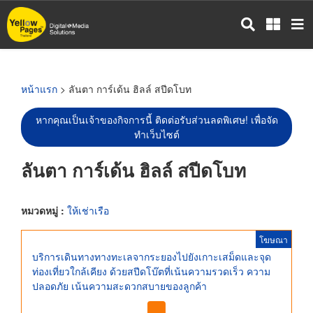
ข้าม
ไป
ยัง
เนื้อหา
หลัก
หน้าแรก
> ลันตา การ์เด้น ฮิลล์ สปีดโบท
หากคุณเป็นเจ้าของกิจการนี้ ติดต่อรับส่วนลดพิเศษ! เพื่อจัด
ทำเว็บไซต์
ลันตา การ์เด้น ฮิลล์ สปีดโบท
หมวดหมู่ :
ให้เช่าเรือ
โฆษณา
บริการเดินทางทางทะเลจากระยองไปยังเกาะเสม็ดและจุด
ท่องเที่ยวใกล้เคียง ด้วยสปีดโบ๊ตที่เน้นความรวดเร็ว ความ
ปลอดภัย เน้นความสะดวกสบายของลูกค้า