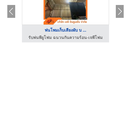
พ่นโพมเก็บเสียงผับ บ ...
เครน
รับพ่นพียูโฟม ฉนวนกันความร้อน-เจพีโฟม
เครื่อ