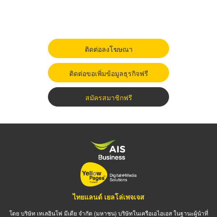
ติดต่อลงโฆษณา
ติดต่อขอเพิ่มข้อมูลธุรกิจฟรี
สมัครสมาชิกฟรี
ไทยแลนด์ เยลโล่เพจเจส
โดย บริษัท เทเลอินโฟ มีเดีย จำกัด (มหาชน) บริษัทในเครือเอไอเอส ในฐานะผู้นำที่