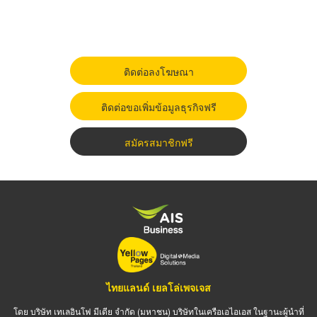
ติดต่อลงโฆษณา
ติดต่อขอเพิ่มข้อมูลธุรกิจฟรี
สมัครสมาชิกฟรี
ไทยแลนด์ เยลโล่เพจเจส
โดย บริษัท เทเลอินโฟ มีเดีย จำกัด (มหาชน) บริษัทในเครือเอไอเอส ในฐานะผู้นำที่