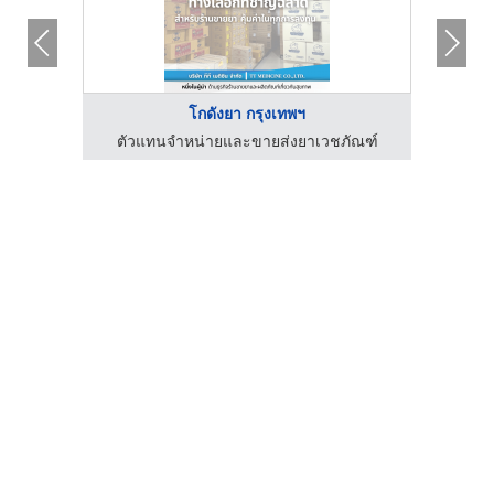
โกดังยา กรุงเทพฯ
บบ
ตัวแทนจำหน่ายและขายส่งยาเวชภัณฑ์
ตัว