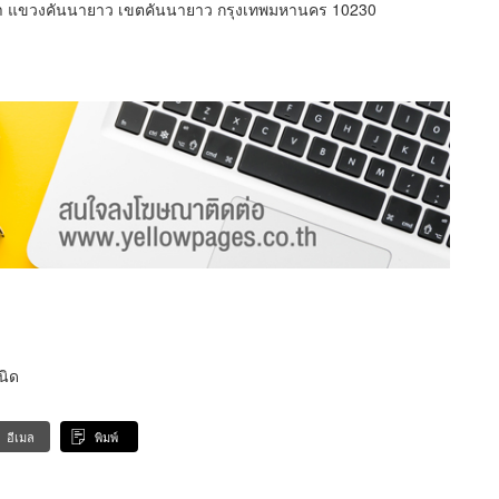
รา แขวงคันนายาว เขตคันนายาว กรุงเทพมหานคร 10230
นิด
อีเมล
พิมพ์