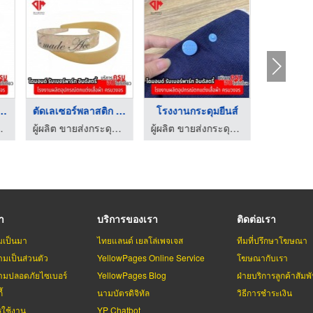
ลิตป้ายหนังเท ...
ตัดเลเซอร์พลาสติก กิ ...
โรงงานกระดุมยีนส์
รับเบอร์พาร์ท อินดัสตรี้
ผู้ผลิต ขายส่งกระดุมโลหะ กระดุมยีนส์ ไดมอนด์ รับเบอร์พาร์ท อินดัสตรี้
ผู้ผลิต ขายส่งกระดุมโลหะ กระดุมยีนส์ ไดมอนด์ รับเบอร์พาร์ท อินดัสตรี้
รา
บริการของเรา
ติดต่อเรา
มเป็นมา
ไทยแลนด์ เยลโล่เพจเจส
ทีมที่ปรึกษาโฆษณา
มเป็นส่วนตัว
YellowPages Online Service
โฆษณากับเรา
มปลอดภัยไซเบอร์
YellowPages Blog
ฝ่ายบริการลูกค้าสัมพั
้
นามบัตรดิจิทัล
วิธีการชำระเงิน
รใช้งาน
YP Chatbot