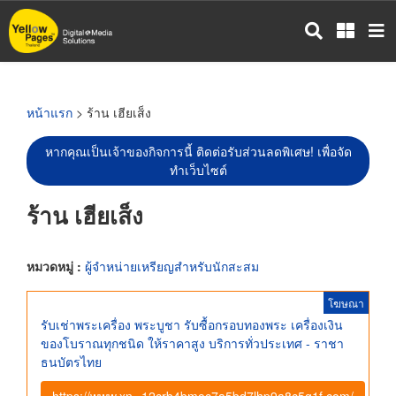
ข้าม
ไป
ยัง
เนื้อหา
หลัก
หน้าแรก
> ร้าน เฮียเส็ง
หากคุณเป็นเจ้าของกิจการนี้ ติดต่อรับส่วนลดพิเศษ! เพื่อจัด
ทำเว็บไซต์
ร้าน เฮียเส็ง
หมวดหมู่ :
ผู้จำหน่ายเหรียญสำหรับนักสะสม
โฆษณา
รับเช่าพระเครื่อง พระบูชา รับซื้อกรอบทองพระ เครื่องเงิน
ของโบราณทุกชนิด ให้ราคาสูง บริการทั่วประเทศ - ราชา
ธนบัตรไทย
https://www.xn--12crb4bmoc7a5bd7lhp9a8c5g1f.com/