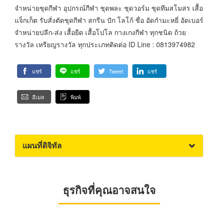
จำหน่ายชุดกีฬา อุปกรณ์กีฬา ชุดพละ ชุดวอร์ม ชุดทีมสโมสร เสื้อ
แจ็กเก็ต รับสั่งตัดชุดกีฬา สกรีน ปัก โลโก้ ชื่อ อัดกำมะหยี่ อัดเบอร์
จำหน่ายปลีก-ส่ง เสื้อยืด เสื้อโปโล กางเกงกีฬา ทุกชนิด ถ้วย
รางวัล เหรียญรางวัล ทุกประเภทติดต่อ ID Line : 0813974982
แชร์
แชร์
Tweet
แชร์
อีเมล
พิมพ์
แผนที่ดิจิทัล
ธุรกิจที่คุณอาจสนใจ