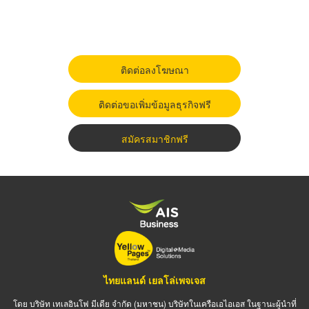
ติดต่อลงโฆษณา
ติดต่อขอเพิ่มข้อมูลธุรกิจฟรี
สมัครสมาชิกฟรี
ไทยแลนด์ เยลโล่เพจเจส
โดย บริษัท เทเลอินโฟ มีเดีย จำกัด (มหาชน) บริษัทในเครือเอไอเอส ในฐานะผู้นำที่