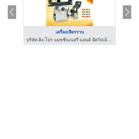
เครื่องเจียรราบ
บริษัท คิง-โปร แมชชีนเนอรี่ แอนด์ อีควิปเม้นท์ จำกัด