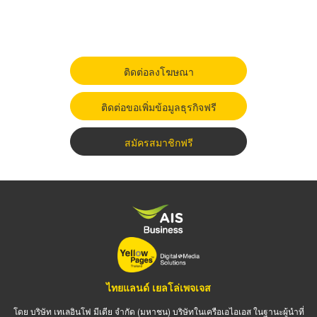
ติดต่อลงโฆษณา
ติดต่อขอเพิ่มข้อมูลธุรกิจฟรี
สมัครสมาชิกฟรี
ไทยแลนด์ เยลโล่เพจเจส
โดย บริษัท เทเลอินโฟ มีเดีย จำกัด (มหาชน) บริษัทในเครือเอไอเอส ในฐานะผู้นำที่