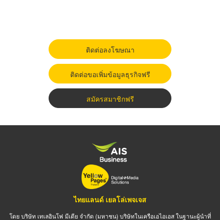
ติดต่อลงโฆษณา
ติดต่อขอเพิ่มข้อมูลธุรกิจฟรี
สมัครสมาชิกฟรี
ไทยแลนด์ เยลโล่เพจเจส
โดย บริษัท เทเลอินโฟ มีเดีย จำกัด (มหาชน) บริษัทในเครือเอไอเอส ในฐานะผู้นำที่