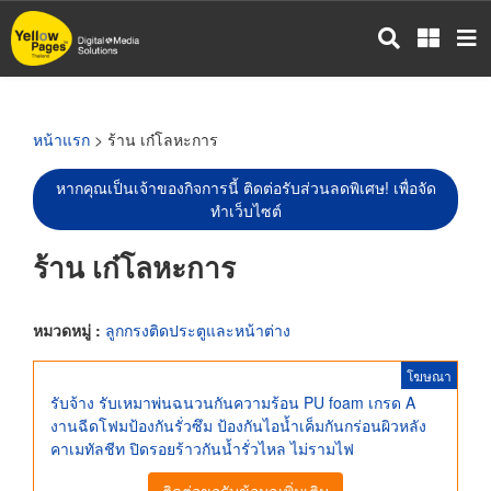
ข้าม
ไป
ยัง
เนื้อหา
หลัก
หน้าแรก
> ร้าน เก๋โลหะการ
หากคุณเป็นเจ้าของกิจการนี้ ติดต่อรับส่วนลดพิเศษ! เพื่อจัด
ทำเว็บไซต์
ร้าน เก๋โลหะการ
หมวดหมู่ :
ลูกกรงติดประตูและหน้าต่าง
โฆษณา
รับจ้าง รับเหมาพ่นฉนวนกันความร้อน PU foam เกรด A
งานฉีดโฟมป้องกันรั่วซึม ป้องกันไอน้ำเค็มกันกร่อนผิวหลัง
คาเมทัลชีท ปิดรอยร้าวกันน้ำรั่วไหล ไม่รามไฟ
ติดต่อขอรับข้อมูลเพิ่มเติม