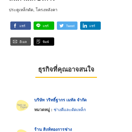
ประตูเหล็กดัด, โครงหลังคา
แชร์
แชร์
Tweet
แชร์
อีเมล
พิมพ์
ธุรกิจที่คุณอาจสนใจ
บริษัท วริทธิ์ฐากร เมทัล จำกัด
หมวดหมู่ :
ช่างตีและดัดเหล็ก
ร้าน สิงห์ทองการช่าง