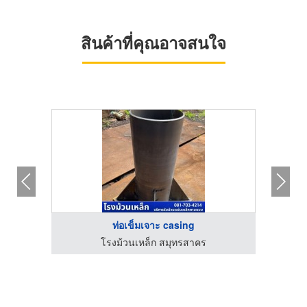
สินค้าที่คุณอาจสนใจ
ท่อเข็มเจาะ casing
ติดตั้งรางน้ำฝน ราคาถูก - ส.รวมช่าง พิษณุโลก
โรงม้วนเหล็ก สมุทรสาคร