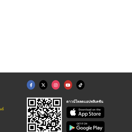
ปั๊มลม เครื่องอัดลม ...
เครื่องตัดคอนกรีต
​​​​​​​ขายส่ง
ลส์
บริษัท จอยแมกซ์ อินเตอร์เนชั่นแนล จำกัด
เครื่องมือและอุปกรณ์ก่อสร้าง แคนตั้น เทรดดิ้ง
ดาวน์โหลดแอปพลิเคชัน
นธ์