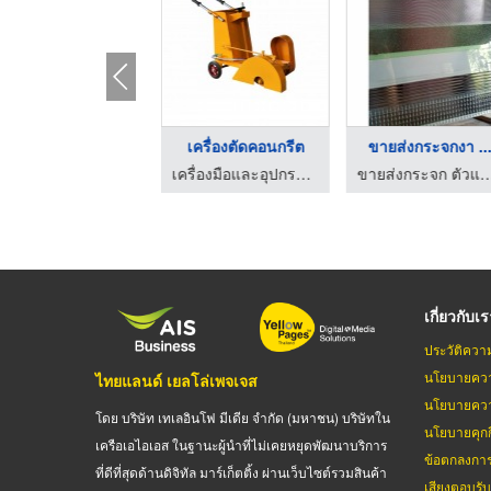
ระจกงา ...
ผลิตหัวตัด CBN ชลบุร ...
ปั๊มลม เครื่องอัดลม ...
เ
ขายส่งกระจก ตัวแทนจำหน่ายAGC - ก้าวฮงการกระจก
จำหน่ายเครื่องมือ ชลบุรี เคพี พรีซิชั่น ทูลส์
บริษัท จอยแมกซ์ อินเตอร์เนชั่นแนล จำกัด
เกี่ยวกับเ
ประวัติควา
นโยบายควา
ไทยแลนด์ เยลโล่เพจเจส
นโยบายควา
โดย บริษัท เทเลอินโฟ มีเดีย จำกัด (มหาชน) บริษัทใน
นโยบายคุกกี
เครือเอไอเอส ในฐานะผู้นำที่ไม่เคยหยุดพัฒนาบริการ
ข้อตกลงกา
ที่ดีที่สุดด้านดิจิทัล มาร์เก็ตติ้ง ผ่านเว็บไซต์รวมสินค้า
เสียงตอบรั