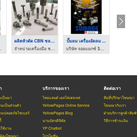
ครื่องตัดคอนกรีต
​​​​​​​ขายส่งกระจกงา ...
ผลิตหัวตัด CBN ชลบุร ...
เครื่องมือและอุปกรณ์ก่อสร้าง แคนตั้น เทรดดิ้ง
ขายส่งกระจก ตัวแทนจำหน่ายAGC - ก้าวฮงการกระจก
จำหน่ายเครื่องมือ ชลบุรี เคพี พรีซิชั่น ทู
รา
บริการของเรา
ติดต่อเรา
มเป็นมา
ไทยแลนด์ เยลโล่เพจเจส
ทีมที่ปรึกษาโฆษณา
มเป็นส่วนตัว
YellowPages Online Service
โฆษณากับเรา
มปลอดภัยไซเบอร์
YellowPages Blog
ฝ่ายบริการลูกค้าสัมพั
้
นามบัตรดิจิทัล
วิธีการชำระเงิน
รใช้งาน
YP Chatbot
บผู้ลงโฆษณา
โปรโมชั่น