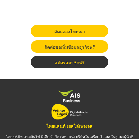
ติดต่อลงโฆษณา
ติดต่อขอเพิ่มข้อมูลธุรกิจฟรี
สมัครสมาชิกฟรี
ไทยแลนด์ เยลโล่เพจเจส
โดย บริษัท เทเลอินโฟ มีเดีย จำกัด (มหาชน) บริษัทในเครือเอไอเอส ในฐานะผู้นำที่