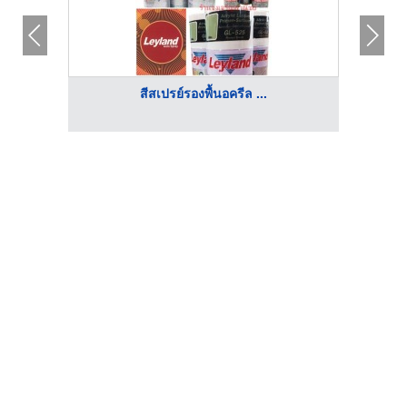
สีสเปรย์รองพื้นอครีล ...