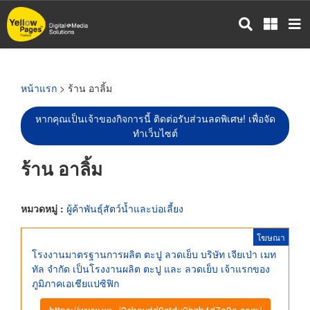
ข้าม
ไป
ยัง
เนื้อหา
หลัก
หน้าแรก
> ร้าน อาลิ้ม
หากคุณเป็นเจ้าของกิจการนี้ ติดต่อรับส่วนลดพิเศษ! เพื่อจัด
ทำเว็บไซต์
ร้าน อาลิ้ม
หมวดหมู่ :
ผู้ค้าพันธุ์สัตว์น้ำและบ่อเลี้ยง
โฆษณา
โรงงานมาตรฐานการผลิต ตะปู ลวดเย็บ บริษัท เจียเป่า เมท
ทัล จำกัด เป็นโรงงานผลิต ตะปู และ ลวดเย็บ เจ้าแรกของ
ภูมิภาคเอเชียแปซิฟิก
https://www.xn--l3cbavdd0ctdu0hzb4d7e0e.com/