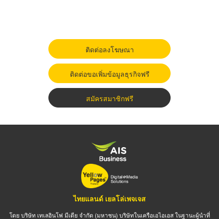
ติดต่อลงโฆษณา
ติดต่อขอเพิ่มข้อมูลธุรกิจฟรี
สมัครสมาชิกฟรี
ไทยแลนด์ เยลโล่เพจเจส
โดย บริษัท เทเลอินโฟ มีเดีย จำกัด (มหาชน) บริษัทในเครือเอไอเอส ในฐานะผู้นำที่