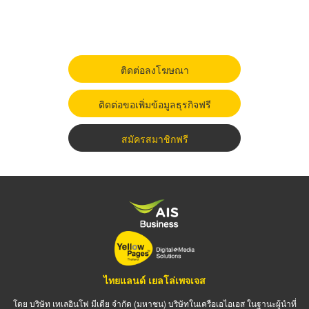
ติดต่อลงโฆษณา
ติดต่อขอเพิ่มข้อมูลธุรกิจฟรี
สมัครสมาชิกฟรี
ไทยแลนด์ เยลโล่เพจเจส
โดย บริษัท เทเลอินโฟ มีเดีย จำกัด (มหาชน) บริษัทในเครือเอไอเอส ในฐานะผู้นำที่