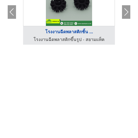
โรงงานฉีดพลาสติกชิ้น ...
โรงงานฉีดพลาสติกขึ้นรูป - สยามแท็ค