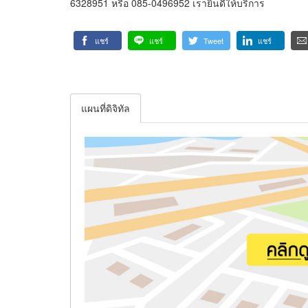
6328951 หรือ 085-0496952 เรายินดีให้บริการ
แชร์
แชร์
Tweet
แชร์
แผนที่ดิจิทัล