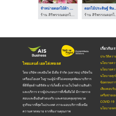
รับจัดดอกไม้ ช่อ แจก ...
จำหน่ายไม้ประดับ พิษ ...
ร้าน สิริพรรณดอกไม้ผ้า พิษณุโลก
ร้าน สิริพรรณดอกไม้ผ้า พิษณุโลก
เกี่ยวกับเ
ประวัติควา
นโยบายควา
ไทยแลนด์ เยลโล่เพจเจส
นโยบายควา
โดย บริษัท เทเลอินโฟ มีเดีย จำกัด (มหาชน) บริษัทใน
นโยบายคุกกี
เครือเอไอเอส ในฐานะผู้นำที่ไม่เคยหยุดพัฒนาบริการ
ข้อตกลงกา
ที่ดีที่สุดด้านดิจิทัล มาร์เก็ตติ้ง ผ่านเว็บไซต์รวมสินค้า
เสียงตอบรั
และบริการ จากผู้ประกอบการที่เชื่อถือได้ มีการตรวจ
เครือข่ายเย
สอบและยืนยันตัวตนจริง และครอบคลุมทุกหมวด
COVID-19
ธุรกิจมากที่สุดในประเทศ เราจะมอบบริการที่เหนือ
นโยบายจดท
ความคาดหมาย จากทีมงานคุณภาพ