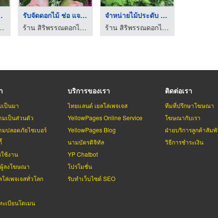
จำหน่ายอุปกรณ์จัดดอก ...
จำหน่ายดอกไม้ผ้า พิษ ...
ดอกไม้ประดิษ
ร้าน สิริพรรณดอกไม้ผ้า พิษณุโลก
ร้าน สิริพรรณดอกไม้ผ้า พิษณุโลก
ร้าน สิร
รา
บริการของเรา
ติดต่อเรา
มเป็นมา
ไทยแลนด์ เยลโล่เพจเจส
ทีมที่ปรึกษาโฆษณา
มเป็นส่วนตัว
YellowPages Online Service
โฆษณากับเรา
มปลอดภัยไซเบอร์
YellowPages Blog
ฝ่ายบริการลูกค้าสัมพั
้
นามบัตรดิจิทัล
วิธีการชำระเงิน
รใช้งาน
YP Chatbot
บผู้ลงโฆษณา
โปรโมชั่น
ลโล่เพจเจสทั่วโลก
รับทำเว็บไซต์ SEO
ะเบียนโดเมน