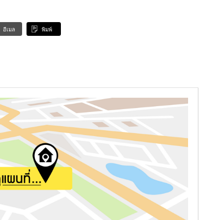
อีเมล
พิมพ์