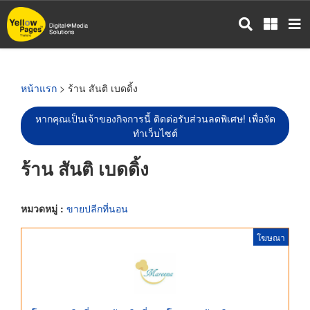
ข้าม
ไป
ยัง
เนื้อหา
หลัก
หน้าแรก
> ร้าน สันติ เบดดิ้ง
หากคุณเป็นเจ้าของกิจการนี้ ติดต่อรับส่วนลดพิเศษ! เพื่อจัด
ทำเว็บไซต์
ร้าน สันติ เบดดิ้ง
หมวดหมู่ :
ขายปลีกที่นอน
โฆษณา