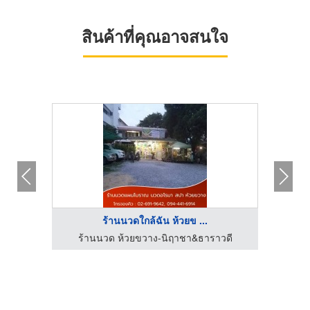
สินค้าที่คุณอาจสนใจ
ร้านนวดใกล้ฉัน ห้วยข ...
วดี
ร้านนวด ห้วยขวาง-นิฤาชา&ธาราวดี
ร้