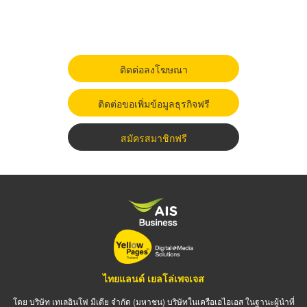
ติดต่อลงโฆษณา
ติดต่อขอเพิ่มข้อมูลธุรกิจฟรี
สมัครสมาชิกฟรี
ไทยแลนด์ เยลโล่เพจเจส
โดย บริษัท เทเลอินโฟ มีเดีย จำกัด (มหาชน) บริษัทในเครือเอไอเอส ในฐานะผู้นำที่