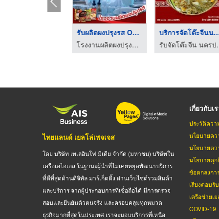
ับจัดโต๊ะจีนราคาถูก
รับผลิตผงปรุงรส OEM
บริการจัดโต๊ะจีนนคร
รับจัดโต๊ะจีนนอกสถานที่ นครปฐม - ลิ้มสุ่นอู๋
โรงงานผลิตผงปรุงรส - โฟร์ฟู้ดส์
รับจัดโต๊ะจีน
เกี่ยวกับเ
ประวัติควา
นโยบายควา
ไทยแลนด์ เยลโล่เพจเจส
นโยบายควา
โดย บริษัท เทเลอินโฟ มีเดีย จำกัด (มหาชน) บริษัทใน
นโยบายคุกกี
เครือเอไอเอส ในฐานะผู้นำที่ไม่เคยหยุดพัฒนาบริการ
ข้อตกลงกา
ที่ดีที่สุดด้านดิจิทัล มาร์เก็ตติ้ง ผ่านเว็บไซต์รวมสินค้า
เสียงตอบรั
และบริการ จากผู้ประกอบการที่เชื่อถือได้ มีการตรวจ
เครือข่ายเย
สอบและยืนยันตัวตนจริง และครอบคลุมทุกหมวด
COVID-19
ธุรกิจมากที่สุดในประเทศ เราจะมอบบริการที่เหนือ