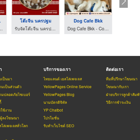
ป ...
โต๊ะจีน นครปฐม
Dog Cafe Bkk
 นครปฐม - น้องซ่า โภชนา
รับจัดโต๊ะจีน นครปฐม - น้องซ่า โภชนา
Dog Cafe Bkk - Corgi in the garden
รา
บริการของเรา
ติดต่อเรา
มเป็นมา
ไทยแลนด์ เยลโล่เพจเจส
ทีมที่ปรึกษาโฆษณา
มเป็นส่วนตัว
YellowPages Online Service
โฆษณากับเรา
มปลอดภัยไซเบอร์
YellowPages Blog
ฝ่ายบริการลูกค้าสัมพั
้
นามบัตรดิจิทัล
วิธีการชำระเงิน
รใช้งาน
YP Chatbot
บผู้ลงโฆษณา
โปรโมชั่น
ลโล่เพจเจสทั่วโลก
รับทำเว็บไซต์ SEO