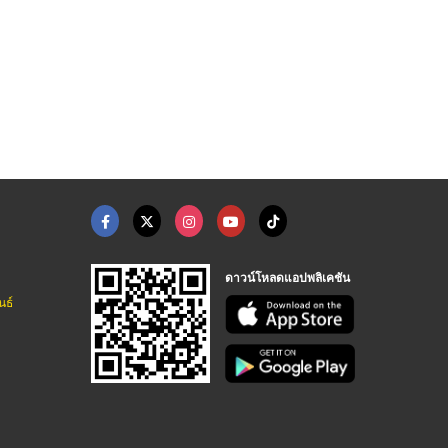
รับจัดงานทำบุญประจำป ...
โรงงานผลิตช้อนพลาสติ ...
โต๊ะจีนนครปฐม
รับจัดงานทำบุญครบวงจร ระดับพรีเมี่ยม - บริษัททำบุญ999
โรงงานผลิตภาชนะพลาสติก สมุทรสาคร
รับจัดโต๊ะจีนนอกสถานที่ นครปฐม - ลิ้มสุ่นอู๋
ดาวน์โหลดแอปพลิเคชัน
นธ์