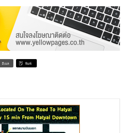
อีเมล
พิมพ์