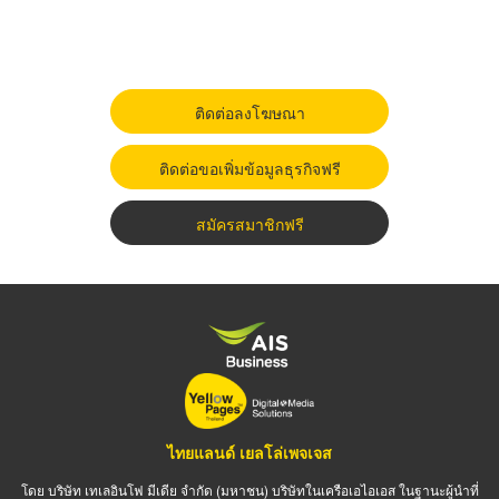
ติดต่อลงโฆษณา
ติดต่อขอเพิ่มข้อมูลธุรกิจฟรี
สมัครสมาชิกฟรี
ไทยแลนด์ เยลโล่เพจเจส
โดย บริษัท เทเลอินโฟ มีเดีย จำกัด (มหาชน) บริษัทในเครือเอไอเอส ในฐานะผู้นำที่