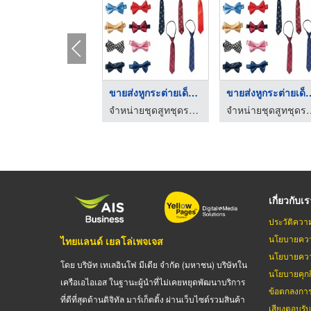
ขายส่งหูกระต่ายเด็กเ ...
ขายส่งหูกระต่า
จำหน่ายชุดสูทชุดราตรีเด็ก - พร้อมเพิ่ม คอร์ปอเรชั่น กรุ๊ป
จำหน่ายชุดสูทชุดราตรีเด็ก - พ
เกี่ยวกับเ
ประวัติควา
นโยบายควา
ไทยแลนด์ เยลโล่เพจเจส
นโยบายควา
โดย บริษัท เทเลอินโฟ มีเดีย จำกัด (มหาชน) บริษัทใน
นโยบายคุกกี
เครือเอไอเอส ในฐานะผู้นำที่ไม่เคยหยุดพัฒนาบริการ
ข้อตกลงกา
ที่ดีที่สุดด้านดิจิทัล มาร์เก็ตติ้ง ผ่านเว็บไซต์รวมสินค้า
เสียงตอบรั