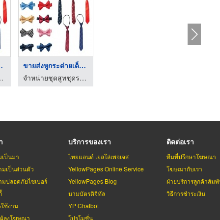
ยเด็กเ ...
ขายส่งหูกระต่ายเด็กเ ...
ร้อมเพิ่ม คอร์ปอเรชั่น กรุ๊ป
จำหน่ายชุดสูทชุดราตรีเด็ก - พร้อมเพิ่ม คอร์ปอเรชั่น กรุ๊ป
รา
บริการของเรา
ติดต่อเรา
มเป็นมา
ไทยแลนด์ เยลโล่เพจเจส
ทีมที่ปรึกษาโฆษณา
มเป็นส่วนตัว
YellowPages Online Service
โฆษณากับเรา
มปลอดภัยไซเบอร์
YellowPages Blog
ฝ่ายบริการลูกค้าสัมพั
้
นามบัตรดิจิทัล
วิธีการชำระเงิน
รใช้งาน
YP Chatbot
บผู้ลงโฆษณา
โปรโมชั่น