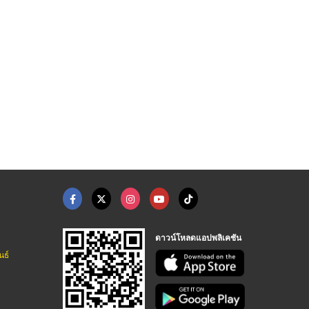
ดาวน์โหลดแอปพลิเคชัน
นธ์