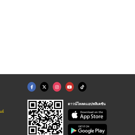
ดาวน์โหลดแอปพลิเคชัน
นธ์