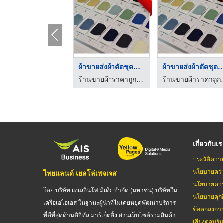
ผ้าขายส่งผ้าตัดชุดแฟ ...
ผ้าขายส่งผ้าตัดชุดแ
ร้านขายผ้าราคาถูก เค.พี.เอ็ม เท็กซ์ไทล์
ร้านขายผ้าราคา
เกี่ยวกับเ
ประวัติควา
นโยบายควา
ไทยแลนด์ เยลโล่เพจเจส
นโยบายควา
โดย บริษัท เทเลอินโฟ มีเดีย จำกัด (มหาชน) บริษัทใน
นโยบายคุกกี
เครือเอไอเอส ในฐานะผู้นำที่ไม่เคยหยุดพัฒนาบริการ
ข้อตกลงกา
ที่ดีที่สุดด้านดิจิทัล มาร์เก็ตติ้ง ผ่านเว็บไซต์รวมสินค้า
เสียงตอบรั