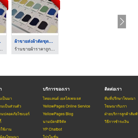
ฟ ...
ผ้าขายส่งผ้าตัดชุดแฟ ...
ถูก เค.พี.เอ็ม เท็กซ์ไทล์
ร้านขายผ้าราคาถูก เค.พี.เอ็ม เท็กซ์ไทล์
รา
บริการของเรา
ติดต่อเรา
มเป็นมา
ไทยแลนด์ เยลโล่เพจเจส
ทีมที่ปรึกษาโฆษณา
มเป็นส่วนตัว
YellowPages Online Service
โฆษณากับเรา
มปลอดภัยไซเบอร์
YellowPages Blog
ฝ่ายบริการลูกค้าสัมพั
้
นามบัตรดิจิทัล
วิธีการชำระเงิน
รใช้งาน
YP Chatbot
บผู้ลงโฆษณา
โปรโมชั่น