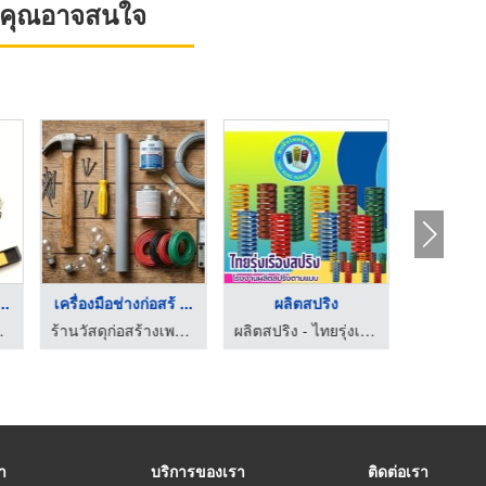
ที่คุณอาจสนใจ
..
เครื่องมือช่างก่อสร้ ...
ผลิตสปริง
ีรัมย์นำโชค
ร้านวัสดุก่อสร้างเพชรเกษม - วี เอส ที เคหะภัณฑ์
ผลิตสปริง - ไทยรุ่งเรืองสปริง
รา
บริการของเรา
ติดต่อเรา