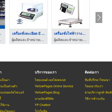
าหกรร ...
เครื่องชั่งละเอียด E ...
เครื่องชั่งไฟฟ้าวางพ ...
ptical Sorter
ผู้ผลิตและจำหน่ายเครื่องชั่ง - ห้างง่วนไช่หลี
ผู้ผลิตและจำหน่ายเครื่องชั่ง - ห้างง่วนไช่หลี
รา
บริการของเรา
ติดต่อเรา
มเป็นมา
ไทยแลนด์ เยลโล่เพจเจส
ทีมที่ปรึกษาโฆษณา
มเป็นส่วนตัว
YellowPages Online Service
โฆษณากับเรา
มปลอดภัยไซเบอร์
YellowPages Blog
ฝ่ายบริการลูกค้าสัมพั
้
นามบัตรดิจิทัล
วิธีการชำระเงิน
รใช้งาน
YP Chatbot
บผู้ลงโฆษณา
โปรโมชั่น