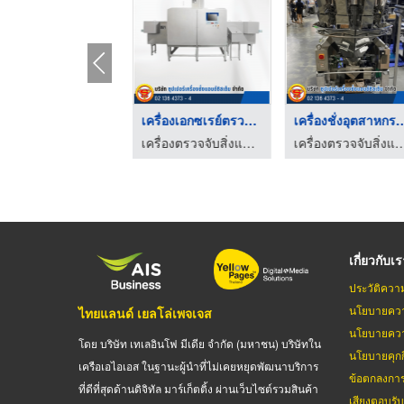
เครื่อง X-ray แบบอุโ ...
เครื่องเอกซเรย์ตรวจส ...
เครื่องชั่งอุตส
เครื่องตรวจจับสิ่งแปลกปลอมในอาหาร Optical Sorter
เครื่องตรวจจับสิ่งแปลกปลอมในอาหาร Optical Sorter
เครื่องตรวจจับสิ่งแปลกปลอมในอาหาร O
เกี่ยวกับเ
ประวัติควา
นโยบายควา
ไทยแลนด์ เยลโล่เพจเจส
นโยบายควา
โดย บริษัท เทเลอินโฟ มีเดีย จำกัด (มหาชน) บริษัทใน
นโยบายคุกกี
เครือเอไอเอส ในฐานะผู้นำที่ไม่เคยหยุดพัฒนาบริการ
ข้อตกลงกา
ที่ดีที่สุดด้านดิจิทัล มาร์เก็ตติ้ง ผ่านเว็บไซต์รวมสินค้า
เสียงตอบรั