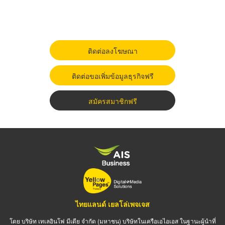
ติดต่อลงโฆษณา
ติดต่อขอเพิ่มข้อมูลธุรกิจฟรี
สมัครสมาชิกฟรี
ไทยแลนด์ เยลโล่เพจเจส
โดย บริษัท เทเลอินโฟ มีเดีย จำกัด (มหาชน) บริษัทในเครือเอไอเอส ในฐานะผู้นำที่