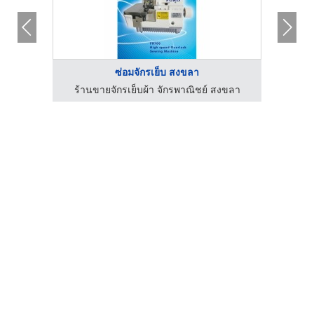
ซ่อมจักรเย็บ สงขลา
งขลา
ร้านขายจักรเย็บผ้า จักรพาณิชย์ สงขลา
ร้า