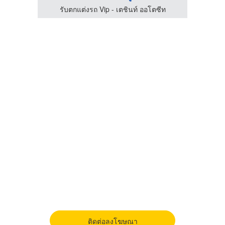
ีท
รับตกแต่งรถ Vip - เตชินท์ ออโตซีท
ร
ติดต่อลงโฆษณา