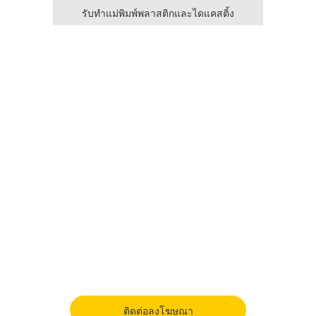
รับทำแม่พิมพ์พลาสติกและไดแคสติ้ง
รั
ติดต่อลงโฆษณา