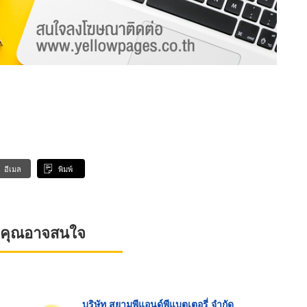
อีเมล
พิมพ์
ที่คุณอาจสนใจ
บริษัท สยามพีแอนด์พีแบตเตอรี่ จำกัด